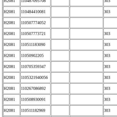
H2081
110487095708
303
H2081
110484410081
303
H2081
110507774052
H2081
110507773721
303
H2081
110511183090
303
H2081
11050902205
303
H2081
110705359347
303
H2081
1105321940056
303
H2081
110267086892
303
H2081
110508930091
303
H2081
110511182969
303