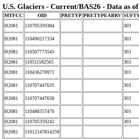
U.S. Glaciers - Current/BAS26 - Data as o
MTFCC
OID
PRETYP
PRETYPEABRV
SUFT
H2081
110705359384
303
H2081
110490217334
303
H2081
110507773545
303
H2081
110511182565
303
H2081
110436270971
303
H2081
110707447635
303
H2081
110707447658
303
H2081
110488357470
303
H2081
110705359242
303
H2081
11012147814259