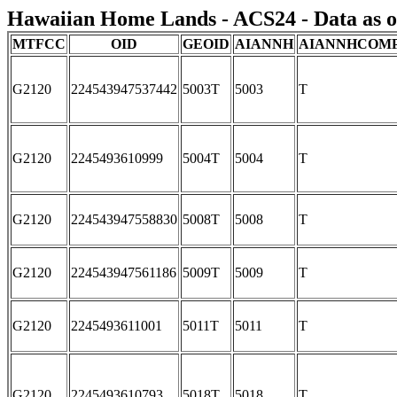
Hawaiian Home Lands - ACS24 - Data as o
MTFCC
OID
GEOID
AIANNH
AIANNHCOM
G2120
224543947537442
5003T
5003
T
G2120
2245493610999
5004T
5004
T
G2120
224543947558830
5008T
5008
T
G2120
224543947561186
5009T
5009
T
G2120
2245493611001
5011T
5011
T
G2120
2245493610793
5018T
5018
T