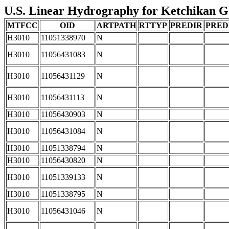
U.S. Linear Hydrography for Ketchikan Ga
MTFCC
OID
ARTPATH
RTTYP
PREDIR
PRED
H3010
11051338970
N
H3010
11056431083
N
H3010
11056431129
N
H3010
11056431113
N
H3010
11056430903
N
H3010
11056431084
N
H3010
11051338794
N
H3010
11056430820
N
H3010
11051339133
N
H3010
11051338795
N
H3010
11056431046
N