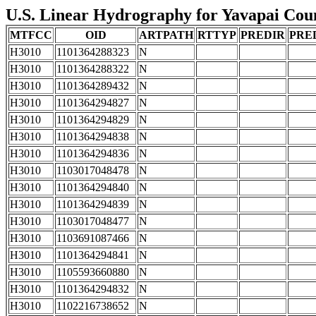
U.S. Linear Hydrography for Yavapai Count
MTFCC
OID
ARTPATH
RTTYP
PREDIR
PRE
H3010
1101364288323
N
H3010
1101364288322
N
H3010
1101364289432
N
H3010
1101364294827
N
H3010
1101364294829
N
H3010
1101364294838
N
H3010
1101364294836
N
H3010
1103017048478
N
H3010
1101364294840
N
H3010
1101364294839
N
H3010
1103017048477
N
H3010
1103691087466
N
H3010
1101364294841
N
H3010
1105593660880
N
H3010
1101364294832
N
H3010
1102216738652
N