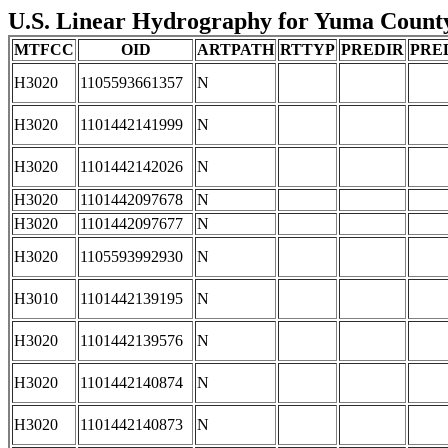
U.S. Linear Hydrography for Yuma County,
MTFCC
OID
ARTPATH
RTTYP
PREDIR
PRE
H3020
1105593661357
N
H3020
1101442141999
N
H3020
1101442142026
N
H3020
1101442097678
N
H3020
1101442097677
N
H3020
1105593992930
N
H3010
1101442139195
N
H3020
1101442139576
N
H3020
1101442140874
N
H3020
1101442140873
N