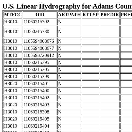
U.S. Linear Hydrography for Adams County
MTFCC
OID
ARTPATH
RTTYP
PREDIR
PRE
H3010
11060215392
N
H3010
11060215730
N
H3010
1105594008676
N
H3010
1105594008677
N
H3010
1105593720912
N
H3010
11060215395
N
H3010
11060215305
N
H3010
11060215399
N
H3020
11060215401
N
H3010
11060215400
N
H3010
11060215402
N
H3020
11060215403
N
H3010
11060215308
N
H3020
11060215405
N
H3010
11060215404
N