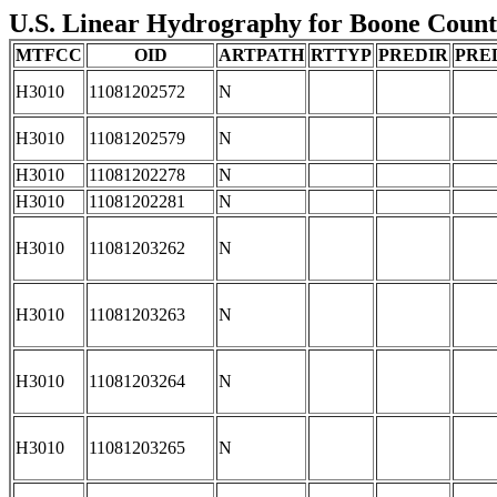
U.S. Linear Hydrography for Boone County,
MTFCC
OID
ARTPATH
RTTYP
PREDIR
PRE
H3010
11081202572
N
H3010
11081202579
N
H3010
11081202278
N
H3010
11081202281
N
H3010
11081203262
N
H3010
11081203263
N
H3010
11081203264
N
H3010
11081203265
N