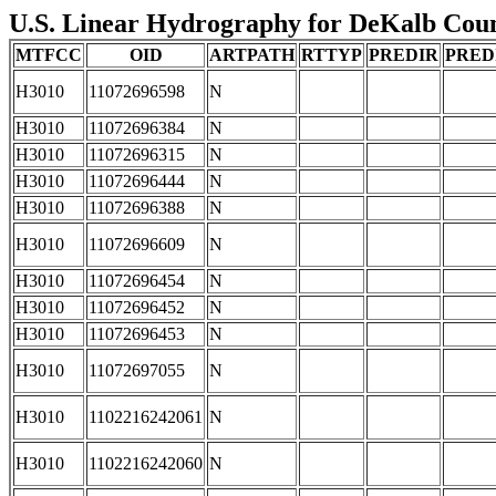
U.S. Linear Hydrography for DeKalb Count
MTFCC
OID
ARTPATH
RTTYP
PREDIR
PRED
H3010
11072696598
N
H3010
11072696384
N
H3010
11072696315
N
H3010
11072696444
N
H3010
11072696388
N
H3010
11072696609
N
H3010
11072696454
N
H3010
11072696452
N
H3010
11072696453
N
H3010
11072697055
N
H3010
1102216242061
N
H3010
1102216242060
N