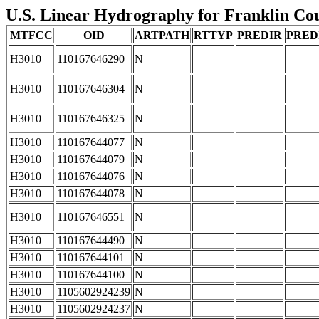
U.S. Linear Hydrography for Franklin Coun
MTFCC
OID
ARTPATH
RTTYP
PREDIR
PRED
H3010
110167646290
N
H3010
110167646304
N
H3010
110167646325
N
H3010
110167644077
N
H3010
110167644079
N
H3010
110167644076
N
H3010
110167644078
N
H3010
110167646551
N
H3010
110167644490
N
H3010
110167644101
N
H3010
110167644100
N
H3010
1105602924239
N
H3010
1105602924237
N