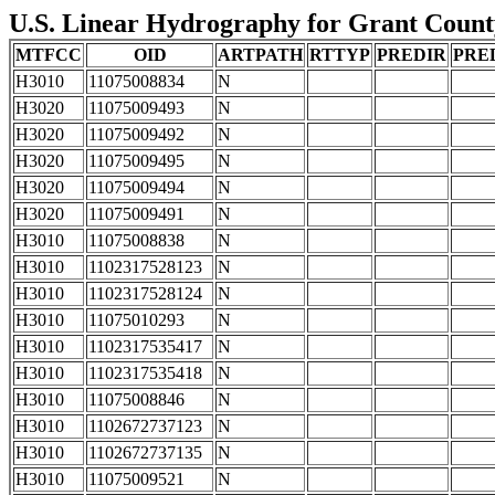
U.S. Linear Hydrography for Grant County,
MTFCC
OID
ARTPATH
RTTYP
PREDIR
PRE
H3010
11075008834
N
H3020
11075009493
N
H3020
11075009492
N
H3020
11075009495
N
H3020
11075009494
N
H3020
11075009491
N
H3010
11075008838
N
H3010
1102317528123
N
H3010
1102317528124
N
H3010
11075010293
N
H3010
1102317535417
N
H3010
1102317535418
N
H3010
11075008846
N
H3010
1102672737123
N
H3010
1102672737135
N
H3010
11075009521
N