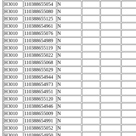
H3010
110388655054
N
H3010
110388655080
N
H3010
110388655125
N
H3010
110388654961
N
H3010
110388655076
N
H3010
110388654989
N
H3010
110388655119
N
H3010
110388655022
N
H3010
110388655068
N
H3010
110388655029
N
H3010
110388654944
N
H3010
110388654973
N
H3010
110388654951
N
H3010
110388655120
N
H3010
110388654946
N
H3010
110388655009
N
H3010
110388654991
N
H3010
110388655052
N
H3010
110388654950
N