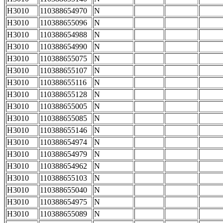
H3010
110388654970
N
H3010
110388655096
N
H3010
110388654988
N
H3010
110388654990
N
H3010
110388655075
N
H3010
110388655107
N
H3010
110388655116
N
H3010
110388655128
N
H3010
110388655005
N
H3010
110388655085
N
H3010
110388655146
N
H3010
110388654974
N
H3010
110388654979
N
H3010
110388654962
N
H3010
110388655103
N
H3010
110388655040
N
H3010
110388654975
N
H3010
110388655089
N