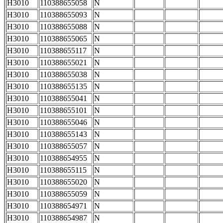
H3010
110388655058
N
H3010
110388655093
N
H3010
110388655088
N
H3010
110388655065
N
H3010
110388655117
N
H3010
110388655021
N
H3010
110388655038
N
H3010
110388655135
N
H3010
110388655041
N
H3010
110388655101
N
H3010
110388655046
N
H3010
110388655143
N
H3010
110388655057
N
H3010
110388654955
N
H3010
110388655115
N
H3010
110388655020
N
H3010
110388655059
N
H3010
110388654971
N
H3010
110388654987
N