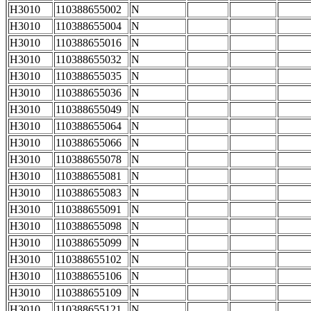
H3010
110388655002
N
H3010
110388655004
N
H3010
110388655016
N
H3010
110388655032
N
H3010
110388655035
N
H3010
110388655036
N
H3010
110388655049
N
H3010
110388655064
N
H3010
110388655066
N
H3010
110388655078
N
H3010
110388655081
N
H3010
110388655083
N
H3010
110388655091
N
H3010
110388655098
N
H3010
110388655099
N
H3010
110388655102
N
H3010
110388655106
N
H3010
110388655109
N
H3010
110388655121
N