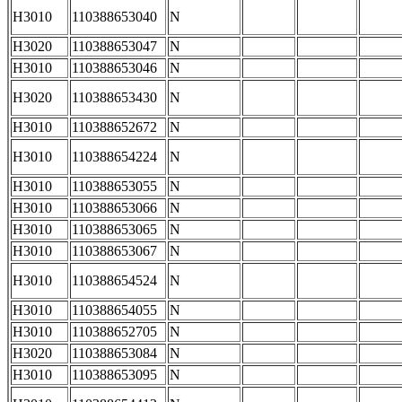
H3010
110388653040
N
H3020
110388653047
N
H3010
110388653046
N
H3020
110388653430
N
H3010
110388652672
N
H3010
110388654224
N
H3010
110388653055
N
H3010
110388653066
N
H3010
110388653065
N
H3010
110388653067
N
H3010
110388654524
N
H3010
110388654055
N
H3010
110388652705
N
H3020
110388653084
N
H3010
110388653095
N