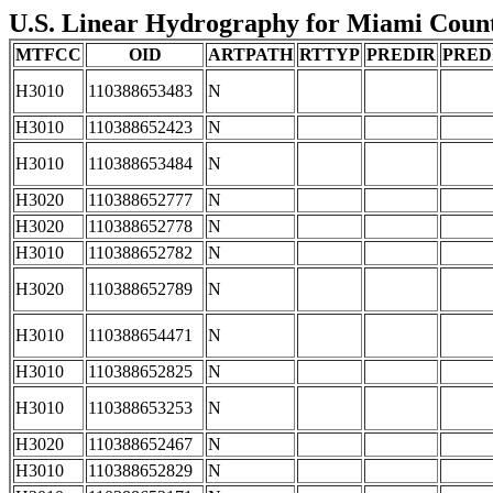
U.S. Linear Hydrography for Miami County
MTFCC
OID
ARTPATH
RTTYP
PREDIR
PRED
H3010
110388653483
N
H3010
110388652423
N
H3010
110388653484
N
H3020
110388652777
N
H3020
110388652778
N
H3010
110388652782
N
H3020
110388652789
N
H3010
110388654471
N
H3010
110388652825
N
H3010
110388653253
N
H3020
110388652467
N
H3010
110388652829
N