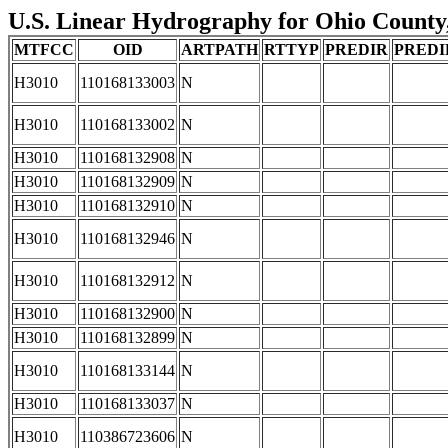
U.S. Linear Hydrography for Ohio County, 
MTFCC
OID
ARTPATH
RTTYP
PREDIR
PRED
H3010
110168133003
N
H3010
110168133002
N
H3010
110168132908
N
H3010
110168132909
N
H3010
110168132910
N
H3010
110168132946
N
H3010
110168132912
N
H3010
110168132900
N
H3010
110168132899
N
H3010
110168133144
N
H3010
110168133037
N
H3010
110386723606
N