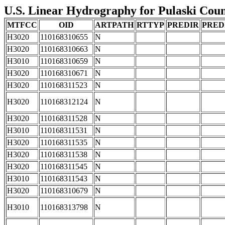
U.S. Linear Hydrography for Pulaski Count
MTFCC
OID
ARTPATH
RTTYP
PREDIR
PRED
H3020
110168310655
N
H3020
110168310663
N
H3010
110168310659
N
H3020
110168310671
N
H3020
110168311523
N
H3020
110168312124
N
H3020
110168311528
N
H3010
110168311531
N
H3020
110168311535
N
H3020
110168311538
N
H3020
110168311545
N
H3010
110168311543
N
H3020
110168310679
N
H3010
110168313798
N