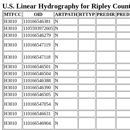
U.S. Linear Hydrography for Ripley County
MTFCC
OID
ARTPATH
RTTYP
PREDIR
PRED
H3010
110166546381
N
H3010
1105593972605
N
H3010
110166546279
N
H3010
110166547119
N
H3010
110166547118
N
H3010
110166546501
N
H3010
110166546504
N
H3010
110166546388
N
H3010
110166546390
N
H3010
110166546505
N
H3010
110166547054
N
H3010
110166546631
N
H3010
110166546904
N