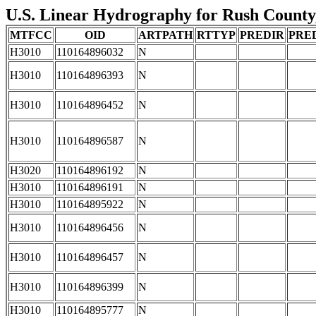
U.S. Linear Hydrography for Rush County, 
MTFCC
OID
ARTPATH
RTTYP
PREDIR
PRE
H3010
110164896032
N
H3010
110164896393
N
H3010
110164896452
N
H3010
110164896587
N
H3020
110164896192
N
H3010
110164896191
N
H3010
110164895922
N
H3010
110164896456
N
H3010
110164896457
N
H3010
110164896399
N
H3010
110164895777
N