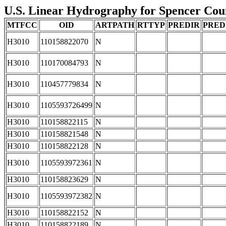
U.S. Linear Hydrography for Spencer Count
MTFCC
OID
ARTPATH
RTTYP
PREDIR
PRED
H3010
110158822070
N
H3010
110170084793
N
H3010
110457779834
N
H3010
1105593726499
N
H3010
110158822115
N
H3010
110158821548
N
H3010
110158822128
N
H3010
1105593972361
N
H3010
110158823629
N
H3010
1105593972382
N
H3010
110158822152
N
H3010
110158822189
N