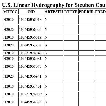
U.S. Linear Hydrography for Steuben Count
MTFCC
OID
ARTPATH
RTTYP
PREDIR
PRED
H3010
110445956918
N
H3020
110445956920
N
H3010
110445956819
N
H3020
110445957254
N
H3010
1102219760483
N
H3010
110445956931
N
H3010
110445957078
N
H3020
110445956941
N
H3010
110445957431
N
H3010
1102219760909
N
H3010
110445956823
N