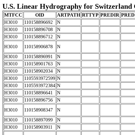
U.S. Linear Hydrography for Switzerland C
MTFCC
OID
ARTPATH
RTTYP
PREDIR
PRED
H3010
110158896692
N
H3010
110158896708
N
H3010
110158896712
N
H3010
110158906878
N
H3010
110158896991
N
H3010
110158901763
N
H3010
110158902034
N
H3010
1105593972599
N
H3010
1105593972384
N
H3010
110158896641
N
H3010
110158896756
N
H3010
110158908347
N
H3010
110158897099
N
H3010
110158903911
N