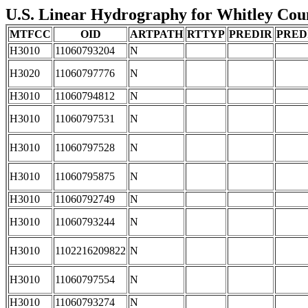
U.S. Linear Hydrography for Whitley Count
MTFCC
OID
ARTPATH
RTTYP
PREDIR
PRED
H3010
11060793204
N
H3020
11060797776
N
H3010
11060794812
N
H3010
11060797531
N
H3010
11060797528
N
H3010
11060795875
N
H3010
11060792749
N
H3010
11060793244
N
H3010
1102216209822
N
H3010
11060797554
N
H3010
11060793274
N