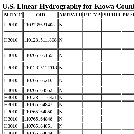
U.S. Linear Hydrography for Kiowa County
MTFCC
OID
ARTPATH
RTTYP
PREDIR
PRE
H3010
1103735631408
N
H3010
11012815111808
N
H3010
110765165165
N
H3010
11012815117918
N
H3010
110765165216
N
H3010
110765164552
N
H3010
11012815116421
N
H3010
110765164847
N
H3010
110765164850
N
H3010
110765164848
N
H3010
110765164851
N
H3010
110765164844
N