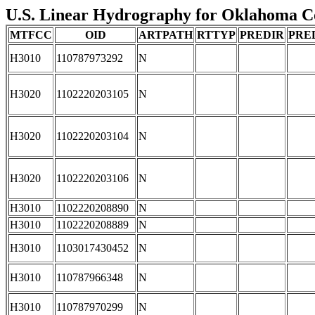
U.S. Linear Hydrography for Oklahoma Co
MTFCC
OID
ARTPATH
RTTYP
PREDIR
PRE
H3010
110787973292
N
H3020
1102220203105
N
H3020
1102220203104
N
H3020
1102220203106
N
H3010
1102220208890
N
H3010
1102220208889
N
H3010
1103017430452
N
H3010
110787966348
N
H3010
110787970299
N