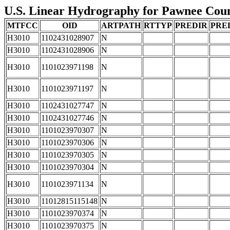
U.S. Linear Hydrography for Pawnee Count
MTFCC
OID
ARTPATH
RTTYP
PREDIR
PRE
H3010
1102431028907
N
H3010
1102431028906
N
H3010
1101023971198
N
H3010
1101023971197
N
H3010
1102431027747
N
H3010
1102431027746
N
H3010
1101023970307
N
H3010
1101023970306
N
H3010
1101023970305
N
H3010
1101023970304
N
H3010
1101023971134
N
H3010
11012815115148
N
H3010
1101023970374
N
H3010
1101023970375
N