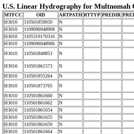
U.S. Linear Hydrography for Multnomah Co
MTFCC
OID
ARTPATH
RTTYP
PREDIR
PRE
H3010
110501859050
N
H3010
1109096948908
N
H3010
1105319170316
N
H3010
1109096948906
N
H3010
110501849853
N
H3010
110501861573
N
H3010
110501855264
N
H3010
110501873765
N
H3010
110501861660
N
H3010
110501861662
N
H3010
110501861654
N
H3010
110501861655
N
H3010
110501861659
N
H3010
110501861664
N