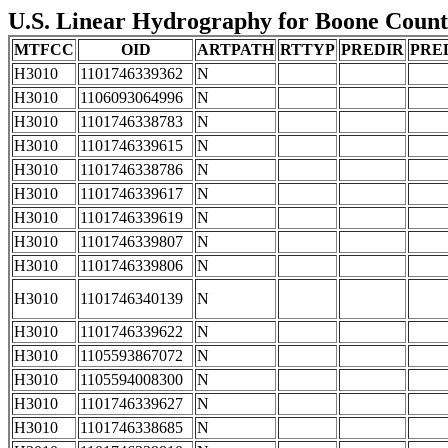
U.S. Linear Hydrography for Boone County,
MTFCC
OID
ARTPATH
RTTYP
PREDIR
PRE
H3010
1101746339362
N
H3010
1106093064996
N
H3010
1101746338783
N
H3010
1101746339615
N
H3010
1101746338786
N
H3010
1101746339617
N
H3010
1101746339619
N
H3010
1101746339807
N
H3010
1101746339806
N
H3010
1101746340139
N
H3010
1101746339622
N
H3010
1105593867072
N
H3010
1105594008300
N
H3010
1101746339627
N
H3010
1101746338685
N