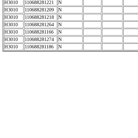
H3010
110688281221
N
H3010
110688281209
N
H3010
110688281218
N
H3010
110688281264
N
H3010
110688281166
N
H3010
110688281274
N
H3010
110688281186
N