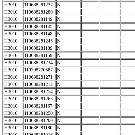
H3010
110688281237
N
H3010
110688281280
N
H3010
110688281149
N
H3010
110688281145
N
H3010
110688281148
N
H3010
110688281245
N
H3010
110688281189
N
H3010
110688281159
N
H3010
110688281234
N
H3010
110798770587
N
H3010
110688281271
N
H3010
110688281212
N
H3010
110688281254
N
H3010
110688281265
N
H3010
110688281167
N
H3010
110688281250
N
H3010
110688281200
N
H3010
110688281180
N
H3010
110688281216
N