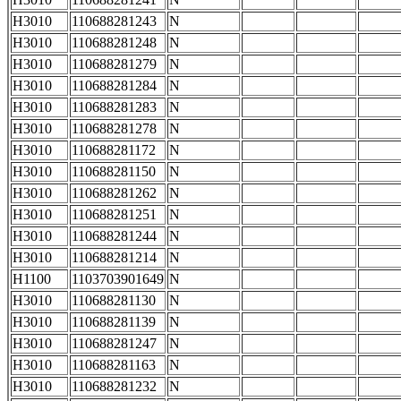
H3010
110688281243
N
H3010
110688281248
N
H3010
110688281279
N
H3010
110688281284
N
H3010
110688281283
N
H3010
110688281278
N
H3010
110688281172
N
H3010
110688281150
N
H3010
110688281262
N
H3010
110688281251
N
H3010
110688281244
N
H3010
110688281214
N
H1100
1103703901649
N
H3010
110688281130
N
H3010
110688281139
N
H3010
110688281247
N
H3010
110688281163
N
H3010
110688281232
N