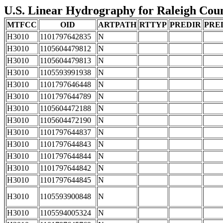
U.S. Linear Hydrography for Raleigh Count
MTFCC
OID
ARTPATH
RTTYP
PREDIR
PRE
H3010
1101797642835
N
H3010
1105604479812
N
H3010
1105604479813
N
H3010
1105593991938
N
H3010
1101797646448
N
H3010
1101797644789
N
H3010
1105604472188
N
H3010
1105604472190
N
H3010
1101797644837
N
H3010
1101797644843
N
H3010
1101797644844
N
H3010
1101797644842
N
H3010
1101797644845
N
H3010
1105593900848
N
H3010
1105594005324
N