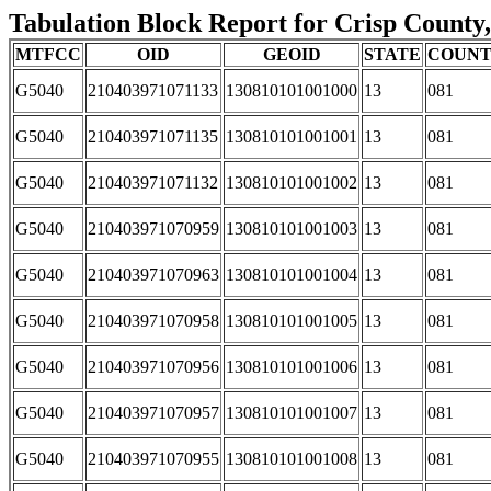
Tabulation Block Report for Crisp County,
MTFCC
OID
GEOID
STATE
COUN
G5040
210403971071133
130810101001000
13
081
G5040
210403971071135
130810101001001
13
081
G5040
210403971071132
130810101001002
13
081
G5040
210403971070959
130810101001003
13
081
G5040
210403971070963
130810101001004
13
081
G5040
210403971070958
130810101001005
13
081
G5040
210403971070956
130810101001006
13
081
G5040
210403971070957
130810101001007
13
081
G5040
210403971070955
130810101001008
13
081