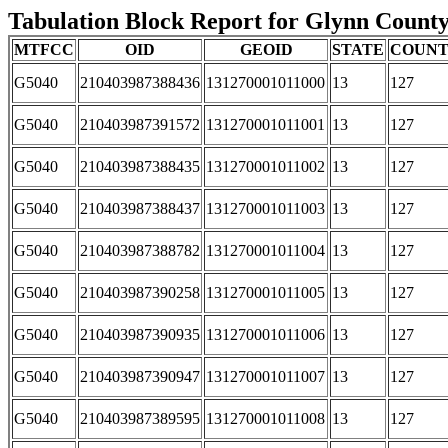
Tabulation Block Report for Glynn County,
MTFCC
OID
GEOID
STATE
COUN
G5040
210403987388436
131270001011000
13
127
G5040
210403987391572
131270001011001
13
127
G5040
210403987388435
131270001011002
13
127
G5040
210403987388437
131270001011003
13
127
G5040
210403987388782
131270001011004
13
127
G5040
210403987390258
131270001011005
13
127
G5040
210403987390935
131270001011006
13
127
G5040
210403987390947
131270001011007
13
127
G5040
210403987389595
131270001011008
13
127